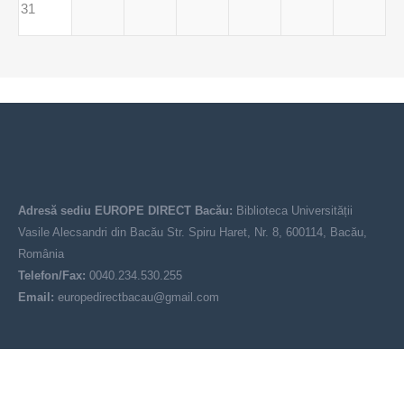
31
Adresă sediu EUROPE DIRECT Bacău:
Biblioteca Universității
Vasile Alecsandri din Bacău Str. Spiru Haret, Nr. 8, 600114, Bacău,
România
Telefon/Fax:
0040.234.530.255
Email:
europedirectbacau@gmail.com
© EUROPE DIRECT Bacău 2021-2025
Acest site nu reprezintă poziția oficială a Uniunii Europene. Conținutul