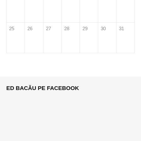
25
26
27
28
29
30
31
ED BACĂU PE FACEBOOK