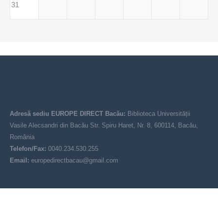
31
Adresă sediu EUROPE DIRECT Bacău:
Biblioteca Universității
Vasile Alecsandri din Bacău Str. Spiru Haret, Nr. 8, 600114, Bacău,
România
Telefon/Fax:
0040.234.530.255
Email:
europedirectbacau@gmail.com
© EUROPE DIRECT Bacău 2021-2025
Acest site nu reprezintă poziția oficială a Uniunii Europene. Conținutul