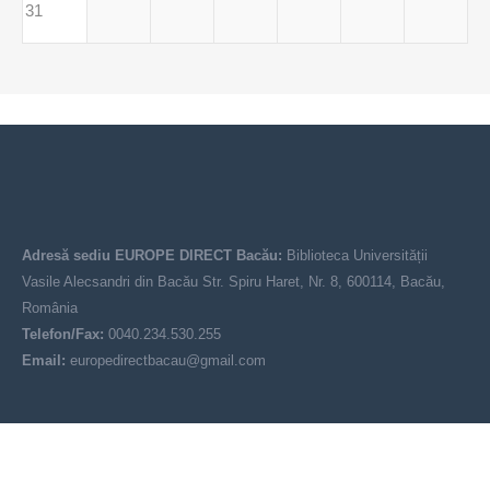
31
Adresă sediu EUROPE DIRECT Bacău:
Biblioteca Universității
Vasile Alecsandri din Bacău Str. Spiru Haret, Nr. 8, 600114, Bacău,
România
Telefon/Fax:
0040.234.530.255
Email:
europedirectbacau@gmail.com
© EUROPE DIRECT Bacău 2021-2025
Acest site nu reprezintă poziția oficială a Uniunii Europene. Conținutul