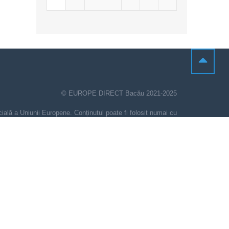
© EUROPE DIRECT Bacău 2021-2025
cială a Uniunii Europene. Conținutul poate fi folosit numai cu
menționarea sursei.