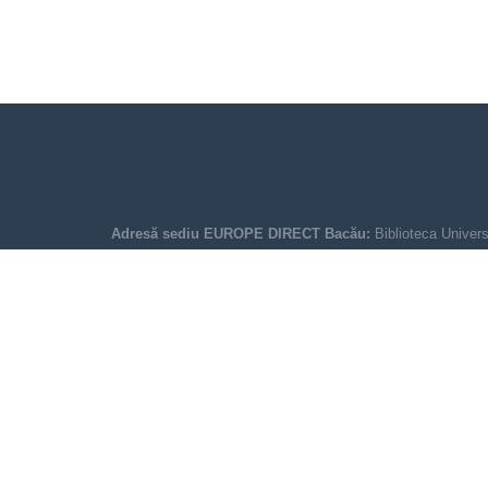
Adresă sediu EUROPE DIRECT Bacău:
Biblioteca Univers
Str. Spiru Haret, Nr. 8, 600114, Bacău, România
Telefon/Fax:
0040.234.530.255
Email:
europedirectbacau@gmail.com