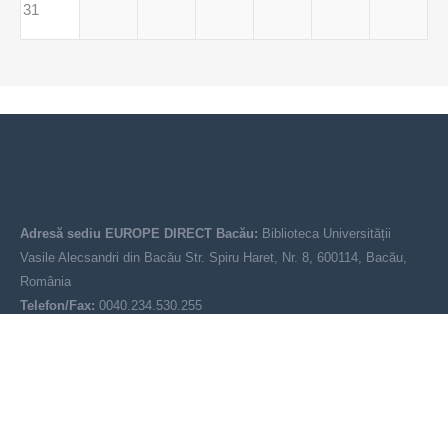
31
Adresă sediu EUROPE DIRECT Bacău:
Biblioteca Universității
Vasile Alecsandri din Bacău Str. Spiru Haret, Nr. 8, 600114, Bacău,
România
Telefon/Fax:
0040.234.530.255
Email:
europedirectbacau@gmail.com
© EUROPE DIRECT Bacău 2021-2025
Acest site nu reprezintă poziția oficială a Uniunii Europene. Conținutul