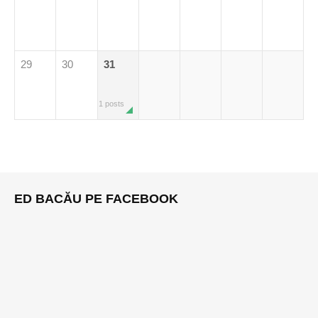
29
30
31
1 posts
ED BACĂU PE FACEBOOK