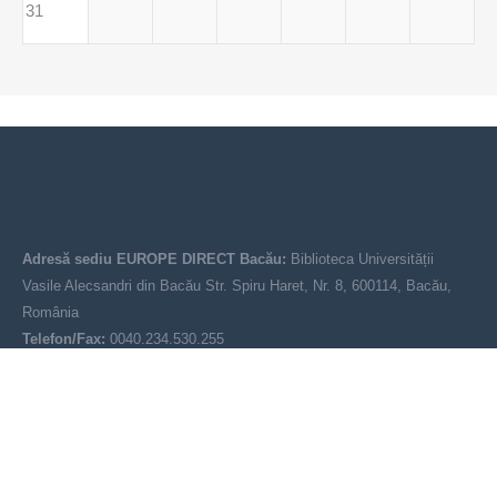
31
Adresă sediu EUROPE DIRECT Bacău:
Biblioteca Universității
Vasile Alecsandri din Bacău Str. Spiru Haret, Nr. 8, 600114, Bacău,
România
Telefon/Fax:
0040.234.530.255
Email:
europedirectbacau@gmail.com
© EUROPE DIRECT Bacău 2021-2025
Acest site nu reprezintă poziția oficială a Uniunii Europene. Conținutul