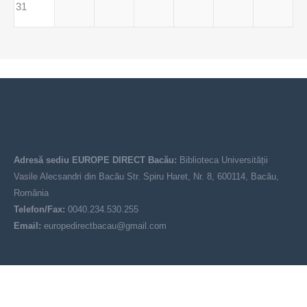
31
Adresă sediu EUROPE DIRECT Bacău:
Biblioteca Universității
Vasile Alecsandri din Bacău Str. Spiru Haret, Nr. 8, 600114, Bacău,
România
Telefon/Fax:
0040.234.530.255
Email:
europedirectbacau@gmail.com
© EUROPE DIRECT Bacău 2021-2025
Acest site nu reprezintă poziția oficială a Uniunii Europene. Conținutul