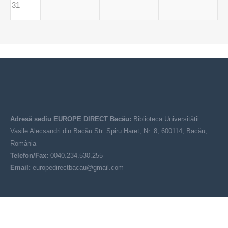
31
Adresă sediu EUROPE DIRECT Bacău:
Biblioteca Universității
Vasile Alecsandri din Bacău Str. Spiru Haret, Nr. 8, 600114, Bacău,
România
Telefon/Fax:
0040.234.530.255
Email:
europedirectbacau@gmail.com
© EUROPE DIRECT Bacău 2021-2025
Acest site nu reprezintă poziția oficială a Uniunii Europene. Conținutul